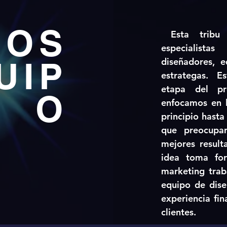
LOS
Esta trib
especialista
UIP
diseñadores, e
estrategas. E
etapa del p
O
enfocamos en l
principio hasta
que preocupa
mejores result
idea toma for
marketing trab
equipo de dise
experiencia fin
clientes.