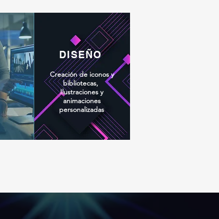
DISEÑO
Creación de iconos y
bibliotecas,
Ilustraciones y
animaciones
personalizadas