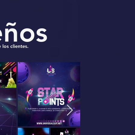
eños
los clientes.