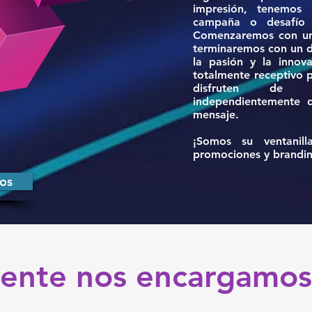
impresión, tenemos 
campaña o desafío 
Comenzaremos con una
terminaremos con un di
la pasión y la innov
totalmente receptivo p
disfruten de u
independientemente d
mensaje.
¡Somos su ventanill
promociones y brandin
os
ente nos encargamos